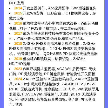
NFC应用
2014
开发全景倒车，App应用配件，Wifi后视摄像头
2015
开发Wifi安防，LED音箱，IOT物联网设备，穿
戴式设备
2016
成功推出带动态心率的穿戴式设备，Wifi 运动摄
像机，打开了POS刷卡机市场，带二维码及模组
2017
成为台湾研通科技股份有限公司集团全投资子公
司，扩展业务和增加PC周边设备和显示产品线。
2018
2.4GHz FHSS 高清汽车后视摄像机，2.4GHz
FHSS 高清婴儿监视器， 2.4GHz FHSS 高清安防摄像
机， 语音识别产品， QC4+/USB PD 快充和无线充电器
2019
低功耗Wifi/物联网，语音识别，2.4GHz
HD/FHD视频
2023
Wifi 双模婴儿监视器, VGA Wifi 后视倒车, 无线
门铃, RF 无线演示笔, RF 键盘鼠标, 智能旋钮开关面板
2024
2.4GHz 遥控车 & 遥控数码相机, 2.4GHz遥控面
具, 2.4GHz多玩家玩具链接游戏, 2.4GHz FHSS/DSSS
RF IC, 无线游戏耳机, 健康眼镜, LED 灯串, Wifi 双模婴儿
监视器, HD/VGA Wifi 后视倒车, 无线门铃, RF 无线演示
笔, RF 键盘鼠标, 智能旋钮开关面板, 电子烟, 两轮电动
车, 电源