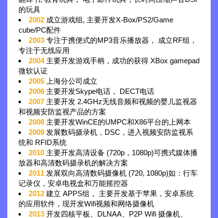
的玩具
2002
成立游戏组, 主要开发X-Box/PS2/Game
cube/PC配件
2003
专注于携便式的MP3音乐播放器， 成立RF组，
专注于无线应用
2004
主要开发游戏手柄，成功的获得 XBox gamepad
微软认证
2005
上海分公司成立
2006
主要开发Skype电话， DECT电话
2007
主要开发 2.4GHz无线音频和视频的婴儿监视器
和视频安防监视产品的方案
2008
主要开发WinCE的UMPC和X86平台的上网本
2009
发展数码摄录机，DSC，进入视频安防监视系
统和 RFID系统
2010
主要开发高清设备 (720p，1080p)可携式媒体播
放器和高清数码摄录机的解决方案
2011
发展双向高清数码摄像机 (720, 1080p)如：行车
记录仪，安卓电视盒和万能摇控器
2012
建立 APPS组， 主要开发基于苹果，安卓系统
的应用软件，现开发Wifi视频和网络摄像机
2013
开发四核平板、DLNAA、P2P Wifi 摄像机、